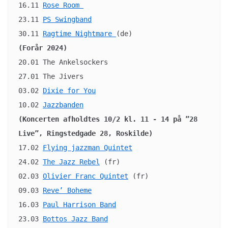
16.11 
Rose Room 
23.11 
PS Swingband
30.11 
Ragtime Nightmare 
(Forår 2024)
20.01 The Ankelsockers

27.01 The Jivers

03.02 
Dixie for You
10.02
Jazzbanden
(Koncerten afholdtes 10/2 kl. 11 - 14 på ”28 
Live”, Ringstedgade 28, Roskilde)
17.02 
Flying jazzman Quintet
24.02 
The Jazz Rebel
 (fr)

02.03 
Olivier Franc Quintet
 (fr)

09.03 
Reve’ Boheme
16.03 
Paul Harrison Band
23.03 
Bottos Jazz Band