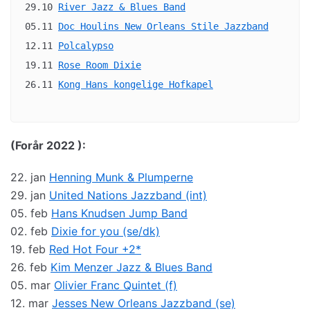
29.10 
River Jazz & Blues Band
05.11 
Doc Houlins New Orleans Stile Jazzband
12.11 
Polcalypso
19.11 
Rose Room Dixie
26.11 
Kong Hans kongelige Hofkapel
(F
orår 2022 ):
22. jan
Henning Munk & Plumperne
29. jan
United Nations Jazzband (int)
05. feb
Hans Knudsen Jump Band
02. feb
Dixie for you (se/dk)
19. feb
Red Hot Four +2*
26. feb
Kim Menzer Jazz & Blues Band
05. mar
Olivier Franc Quintet (f)
12. mar
Jesses New Orleans Jazzband (se)