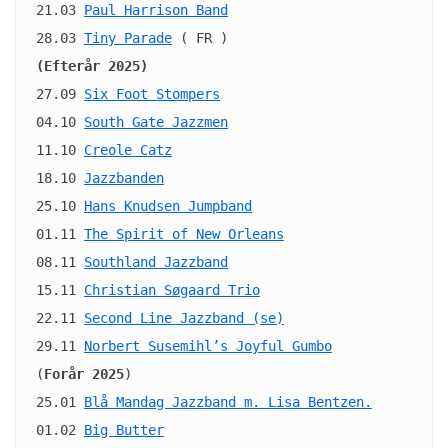
21.03 
Paul Harrison Band
28.03 
Tiny Parade
(Efterår 2025)
27.09 
Six Foot Stompers
04.10 
South Gate Jazzmen
11.10 
Creole Catz
18.10 
Jazzbanden
25.10 
Hans Knudsen Jumpband
01.11 
The Spirit of New Orleans
08.11 
Southland Jazzband
15.11 
Christian Søgaard Trio
22.11 
Second Line Jazzband (se)
29.11 
Norbert Susemihl’s Joyful Gumbo
(
Forår 2025
)

25.01 
Blå Mandag Jazzband m. Lisa Bentzen.
01.02 
Big Butter