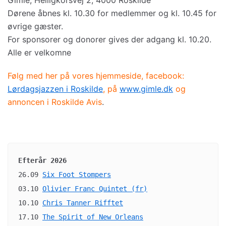
Gimle, Helligkorsvej 2, 4000 Roskilde
Dørene åbnes kl. 10.30 for medlemmer og kl. 10.45 for
øvrige gæster.
For sponsorer og donorer gives der adgang kl. 10.20.
Alle er velkomne
Følg med her på vores hjemmeside, facebook:
Lørdagsjazzen i Roskilde
,
på
www.gimle.dk
og
annoncen i Roskilde Avis
.
Efterår 2026
26.09 
Six Foot Stompers
03.10 
Olivier Franc Quintet (fr)
10.10 
Chris Tanner Rifftet
17.10 
The Spirit of New Orleans