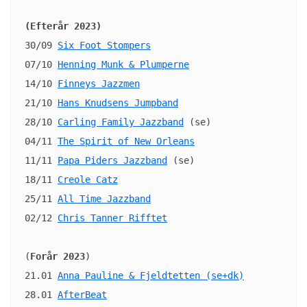
(Efterår 2023)
30/09 
Six Foot Stompers
07/10 
Henning Munk & Plumperne
14/10 
21/10 
Hans Knudsens Jumpband
28/10 
Carling Family Jazzband
 (se)

04/11 
The Spirit of New Orleans
11/11 
Papa Piders Jazzband
 (se)

18/11 
Creole Catz
25/11 
All Time Jazzband
02/12 
Chris Tanner Rifftet
(
Forår 2023
)

21.01 
Anna Pauline & Fjeldtetten (se+dk)
28.01 
AfterBeat