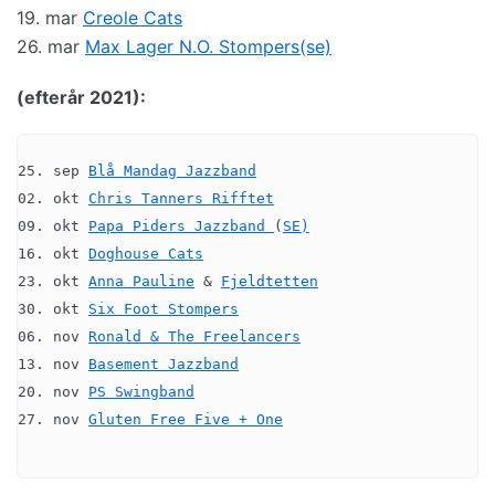
19. mar
Creole Cats
26. mar
Max Lager N.O. Stompers(se)
(efterår 2021):
25. sep 
Blå 
Mandag
 Jazzband
02. okt 
Chris Tanners Rifftet
09. okt 
Papa Piders Jazzband 
(
SE)
16. okt 
Doghouse Cats
23. okt 
Anna Pauline
 & 
Fjeldtetten
30. okt 
Six Foot Stompers
06. nov 
Ronald & The Freelancers
13. nov 
Basement Jazzband
20. nov 
PS Swingband
27. nov 
Gluten Free Five + One