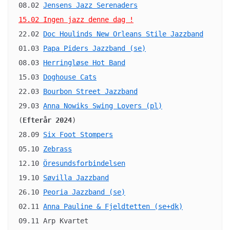
08.02 
Jensens Jazz Serenaders
15.02 Ingen jazz denne dag !
22.02 
Doc Houlinds New Orleans Stile Jazzband
01.03 
Papa Piders Jazzband (se)
08.03 
Herringløse Hot Band
15.03 
Doghouse Cats
22.03 
Bourbon Street Jazzband
29.03 
Anna Nowiks Swing Lovers (pl)
(
Efterår 2024
)

28.09 
Six Foot Stompers
05.10 
Zebrass
12.10 
Öresundsforbindelsen
19.10 
Søvilla Jazzband
26.10 
Peoria Jazzband (se)
02.11 
Anna Pauline & Fjeldtetten (se+dk)
09.11 Arp Kvartet
